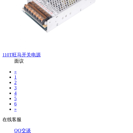
110T旺马开关电源
面议
«
1
2
3
4
5
6
»
在线客服
QQ交谈