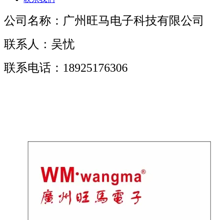
公司名称：广州旺马电子科技有限公司
联系人：吴忧
联系电话：18925176306