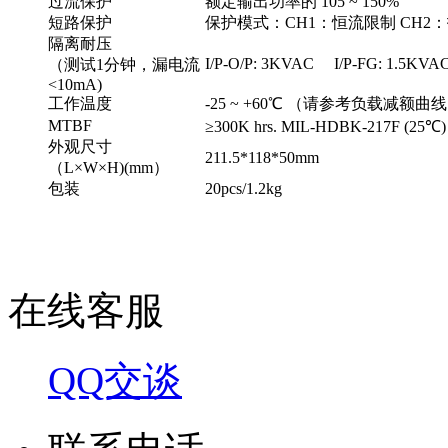
过流保护
额定输出功率的 105 ~ 150%
短路保护
保护模式：CH1：恒流限制 CH
隔离耐压
I/P‐O/P: 3KVAC I/P‐FG: 1.5KV
（测试1分钟，漏电流
<10mA)
工作温度
‐25 ~ +60℃ （请参考负载减额曲
MTBF
≥300K hrs. MIL‐HDBK‐217F (25℃)
外观尺寸
211.5*118*50mm
（L×W×H)(mm）
包装
20pcs/1.2kg
在线客服
QQ交谈