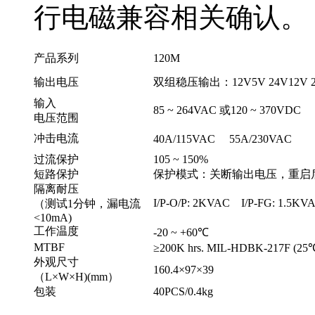
行电磁兼容相关确认。
产品系列
120M
输出电压
双组稳压输出：12V5V 24V12V 2
输入
85 ~ 264VAC 或120 ~ 370VDC
电压范围
冲击电流
40A/115VAC 55A/230VAC
过流保护
105 ~ 150%
短路保护
保护模式：关断输出电压，重启
隔离耐压
I/P-O/P: 2KVAC I/P-FG: 1.5K
（测试1分钟，漏电流
<10mA)
工作温度
-20 ~ +60℃
MTBF
≥200K hrs. MIL-HDBK-217F (25
外观尺寸
160.4×97×39
（L×W×H)(mm）
包装
40PCS/0.4kg