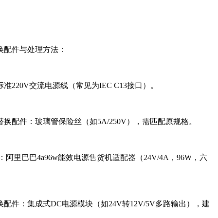
换配件与处理方法：
标准220V交流电源线（常见为IEC C13接口）。
‌替换配件‌：玻璃管保险丝（如5A/250V），需匹配原规格。
‌：
阿里巴巴4a96w能效电源售货机适配器（24V/4A，96W，六
替换配件‌：集成式DC电源模块（如24V转12V/5V多路输出），建